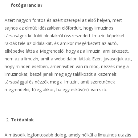
fotógarancia?
Azért nagyon fontos és azért szerepel az első helyen, mert
sajnos az elmúlt időszakban előfordult, hogy limuzinos
társaságok külföldi oldalakról összeszedett limuzin képekkel
rakták tele az oldalaikat, és amikor megérkezett az autó,
elképedve látta a Megrendelő, hogy az a limuzin, ami érkezett,
nem az a limuzin, amit a weboldalon láttak. Ezért javasoljuk azt,
hogy minden esetben, amennyiben van rá mód, nézzék meg a
limuzinokat, beszéljenek meg egy találkozót a kiszemelt
társasággal és nézzék meg a limuzint amit szeretnének
megrendelni, főleg akkor, ha egy esküvőről van szó.
Tetőablak
A második legfontosabb dolog, amely nélkül a limuzinos utazás