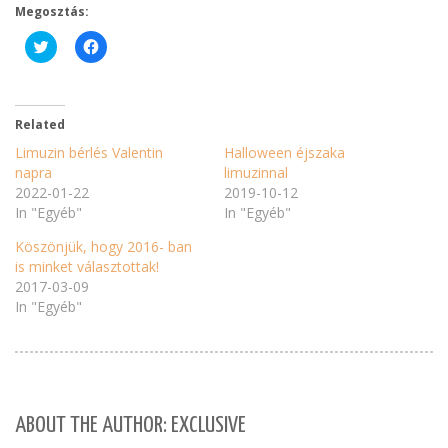
Megosztás:
Click
Click
to
to
share
share
on
on
Twitter
Facebook
(Opens
(Opens
in
in
Related
new
new
window)
window)
Limuzin bérlés Valentin
Halloween éjszaka
napra
limuzinnal
2022-01-22
2019-10-12
In "Egyéb"
In "Egyéb"
Köszönjük, hogy 2016- ban
is minket választottak!
2017-03-09
In "Egyéb"
ABOUT THE AUTHOR: EXCLUSIVE