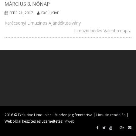
MÁRCIUS 8. NŐNAP
FEBR 21, 2017
EXCLUSIVE
Karácsonyi Limuzinos Ajándékutalvány
Limuzin bérlés Valentin napra
2016 © Exclusive Limousine - Minden jog fenntartva |
Limuzin rendelés
|
Weboldal készítés és üzemeltetés:
Mweb