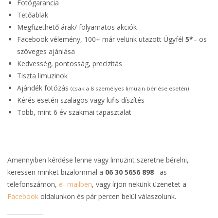
Fotógarancia
Tetőablak
Megfizethető árak/ folyamatos akciók
Facebook vélemény, 100+ már velünk utazott Ügyfél
5*
– os
szöveges ajánlása
Kedvesség, pontosság, precizitás
Tiszta limuzinok
Ajándék fotózás
(csak a 8 személyes limuzin bérlése esetén)
Kérés esetén szalagos vagy lufis díszítés
Több, mint 6 év szakmai tapasztalat
Amennyiben kérdése lenne vagy limuzint szeretne bérelni,
keressen minket bizalommal a
06 30 5656 898
– as
telefonszámon,
e- mailben
, vagy írjon nekünk üzenetet a
Facebook
oldalunkon és pár percen belül válaszolunk.