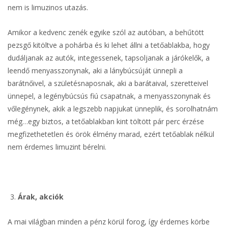
nem is limuzinos utazás.
Amikor a kedvenc zenék egyike szól az autóban, a behűtött
pezsgő kitöltve a pohárba és ki lehet állni a tetőablakba, hogy
dudáljanak az autók, integessenek, tapsoljanak a járókelők, a
leendő menyasszonynak, aki a lánybúcsúját ünnepli a
barátnőivel, a születésnaposnak, aki a barátaival, szeretteivel
ünnepel, a legénybúcsús fiú csapatnak, a menyasszonynak és
vőlegénynek, akik a legszebb napjukat ünneplik, és sorolhatnám
még…egy biztos, a tetőablakban kint töltött pár perc érzése
megfizethetetlen és örök élmény marad, ezért tetőablak nélkül
nem érdemes limuzint bérelni.
Árak, akciók
A mai világban minden a pénz körül forog, így érdemes körbe