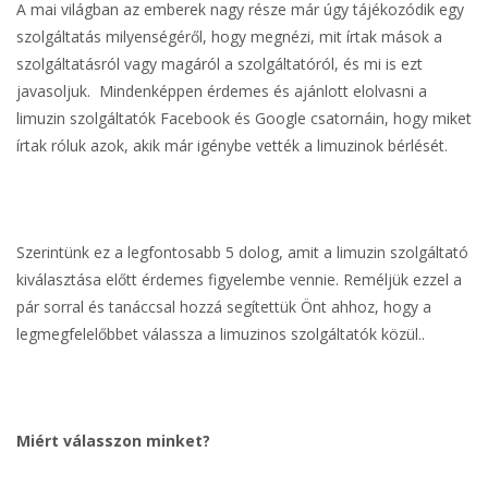
A mai világban az emberek nagy része már úgy tájékozódik egy
szolgáltatás milyenségéről, hogy megnézi, mit írtak mások a
szolgáltatásról vagy magáról a szolgáltatóról, és mi is ezt
javasoljuk. Mindenképpen érdemes és ajánlott elolvasni a
limuzin szolgáltatók Facebook és Google csatornáin, hogy miket
írtak róluk azok, akik már igénybe vették a limuzinok bérlését.
Szerintünk ez a legfontosabb 5 dolog, amit a limuzin szolgáltató
kiválasztása előtt érdemes figyelembe vennie. Reméljük ezzel a
pár sorral és tanáccsal hozzá segítettük Önt ahhoz, hogy a
legmegfelelőbbet válassza a limuzinos szolgáltatók közül..
Miért válasszon minket?