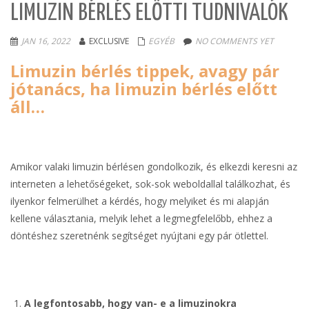
LIMUZIN BÉRLÉS ELŐTTI TUDNIVALÓK
JAN 16, 2022
EXCLUSIVE
EGYÉB
NO COMMENTS YET
Limuzin bérlés tippek, avagy pár
jótanács, ha limuzin bérlés előtt
áll…
Amikor valaki limuzin bérlésen gondolkozik, és elkezdi keresni az
interneten a lehetőségeket, sok-sok weboldallal találkozhat, és
ilyenkor felmerülhet a kérdés, hogy melyiket és mi alapján
kellene választania, melyik lehet a legmegfelelőbb, ehhez a
döntéshez szeretnénk segítséget nyújtani egy pár ötlettel.
A legfontosabb, hogy van- e a limuzinokra